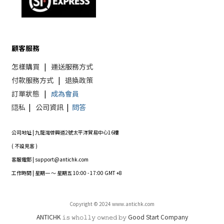
顧客服務
怎樣購買
|
運送服務方式
付款服務方式
|
退換政策
訂單狀態
|
成為會員
隠私
|
公司資訊
|
問答
公司地址 | 九龍灣啓興道2號太平洋貿易中心16樓
( 不設見客 )
客服電郵 | support@antichk.com
工作時間 | 星期一 ～ 星期五 10:00 - 17:00 GMT +8
Copyright © 2024 www.antichk.com
ANTICHK 𝚒𝚜 𝚠𝚑𝚘𝚕𝚕𝚢 𝚘𝚠𝚗𝚎𝚍 𝚋𝚢 Good Start Company