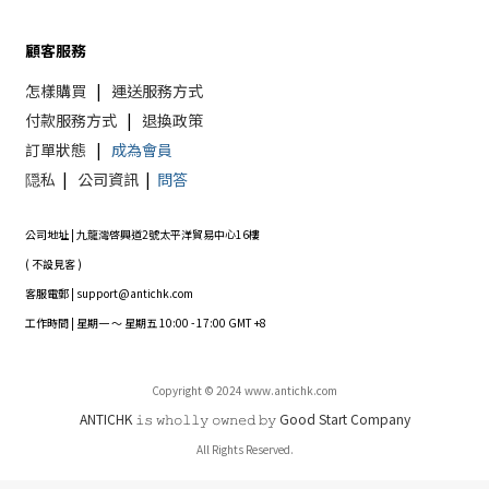
顧客服務
怎樣購買
|
運送服務方式
付款服務方式
|
退換政策
訂單狀態
|
成為會員
隠私
|
公司資訊
|
問答
公司地址 | 九龍灣啓興道2號太平洋貿易中心16樓
( 不設見客 )
客服電郵 | support@antichk.com
工作時間 | 星期一 ～ 星期五 10:00 - 17:00 GMT +8
Copyright © 2024 www.antichk.com
ANTICHK 𝚒𝚜 𝚠𝚑𝚘𝚕𝚕𝚢 𝚘𝚠𝚗𝚎𝚍 𝚋𝚢 Good Start Company
All Rights Reserved.