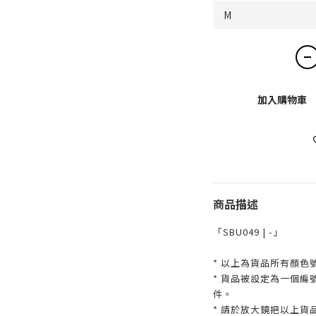
加入購物車
商品描述
「SBU049 | -」
* 以上為貨品所有顏色
* 貨品被設定為一個
件。
* 請於放大鏡把以上貨品