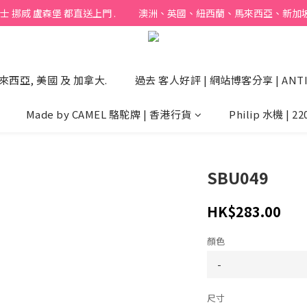
烕 盧森堡 都直送上門 .           澳洲、英國、紐西蘭、馬來西亞、新加坡 以
來西亞, 美國 及 加拿大.
過去 客人好評 | 網站博客分享 | ANTI
Made by CAMEL 駱駝牌 | 香港行貨
Philip 水機 | 22
SBU049
HK$283.00
顏色
尺寸