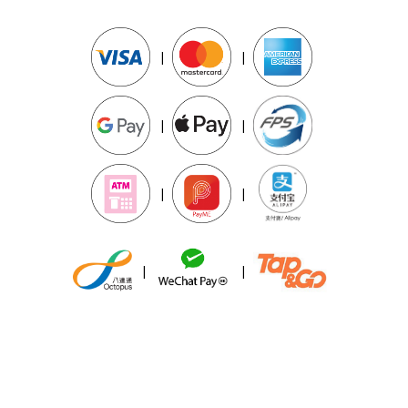
|
|
|
|
|
|
|
|