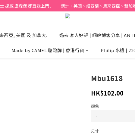
烕 盧森堡 都直送上門 .           澳洲、英國、紐西蘭、馬來西亞、新加坡 以
來西亞, 美國 及 加拿大.
過去 客人好評 | 網站博客分享 | ANTI
Made by CAMEL 駱駝牌 | 香港行貨
Philip 水機 | 22
Mbu1618
HK$102.00
顏色
尺寸