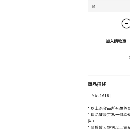
加入購物車
商品描述
「Mbu1618 | -」
* 以上為貨品所有顏色
* 貨品被設定為一個
件。
* 請於放大鏡把以上貨品