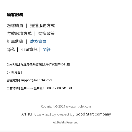
顧客服務
怎樣購買
|
運送服務方式
付款服務方式
|
退換政策
訂單狀態
|
成為會員
隠私
|
公司資訊
|
問答
公司地址 | 九龍灣啓興道2號太平洋貿易中心16樓
( 不設見客 )
客服電郵 | support@antichk.com
工作時間 | 星期一 ～ 星期五 10:00 - 17:00 GMT +8
Copyright © 2024 www.antichk.com
ANTICHK 𝚒𝚜 𝚠𝚑𝚘𝚕𝚕𝚢 𝚘𝚠𝚗𝚎𝚍 𝚋𝚢 Good Start Company
All Rights Reserved.