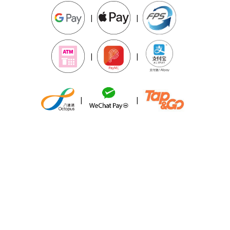
|
|
|
|
|
|