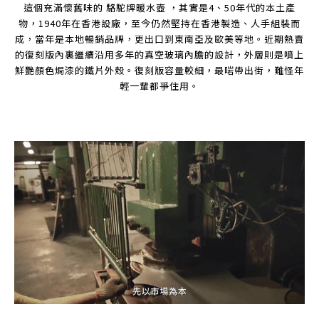
這個充滿懷舊味的
駱駝牌暖水壺
，其實是
4
、
50
年代的本土產
物，
1940
年在香港設廠，至今仍然堅持在香港製造、人手組裝而
成，當年是本地暢銷品牌，更出口到東南亞及歐美等地。近期熱賣
的復刻版內裏繼續沿用多年的真空玻璃內膽的設計，外層則是噴上
鮮艷顏色焗漆的鐵片外殼。復刻版容量較細，最啱帶出街，難怪年
輕一輩都爭住用。