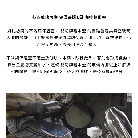
👍👍
玻璃內膽
保溫長達
1
日
咖啡都用得
對比坊間的不銹鋼保溫壺，
駱駝牌暖水壺
的賣點就是其真空玻璃
內膽的設計，用上雙層厚玻璃作隔熱保溫之用，加上真空結構，保
溫程度更高，最長可保溫至整天！
不銹鋼保溫壺不適宜放咖啡、中藥、酸性飲品，否則會形成侵蝕，
釋出金屬物質變鉛水，這款
駱駝牌暖水壺
的玻璃內膽就正好解決
相關問題，變相用途更廣泛，冬天飲咖啡、熱茶就放心得多。