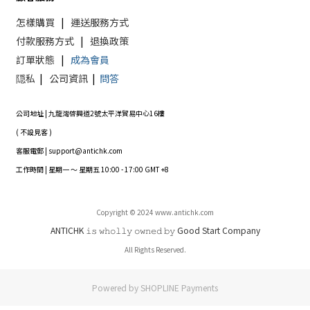
怎樣購買
|
運送服務方式
付款服務方式
|
退換政策
訂單狀態
|
成為會員
隠私
|
公司資訊
|
問答
公司地址 | 九龍灣啓興道2號太平洋貿易中心16樓
( 不設見客 )
客服電郵 | support@antichk.com
工作時間 | 星期一 ～ 星期五 10:00 - 17:00 GMT +8
Copyright © 2024 www.antichk.com
ANTICHK 𝚒𝚜 𝚠𝚑𝚘𝚕𝚕𝚢 𝚘𝚠𝚗𝚎𝚍 𝚋𝚢 Good Start Company
All Rights Reserved.
Powered by
SHOPLINE Payments