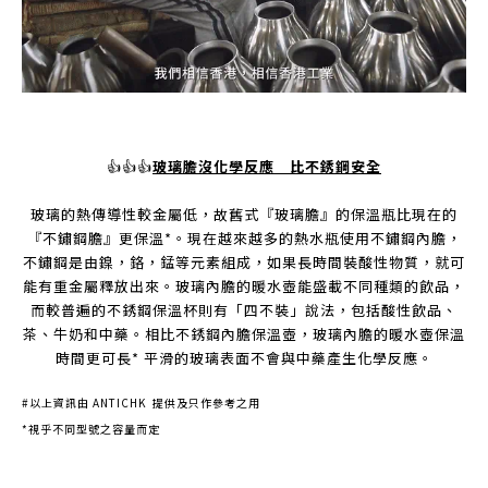
👍👍👍
玻璃膽沒化學反應 比不銹鋼安全
玻璃的熱傳導性較金屬低，故舊式『玻璃膽』的保溫瓶比現在的
『不鏽鋼膽』更保溫*。現在越來越多的熱水瓶使用不鏽鋼內膽，
不鏽鋼是由鎳，鉻，錳等元素組成，如果長時間裝酸性物質，就可
能有重金屬釋放出來。玻璃內膽的暖水壺能盛載不同種類的飲品，
而較普遍的不銹鋼保溫杯則有「四不裝」說法，包括酸性飲品、
茶、牛奶和中藥。相比不銹鋼內膽保溫壺，玻璃內膽的暖水壺保溫
時間更可長* 平滑的玻璃表面不會與中藥產生化學反應。
#以上資訊由 ANTICHK 提供及只作參考之用
*視乎不同型號之容量而定