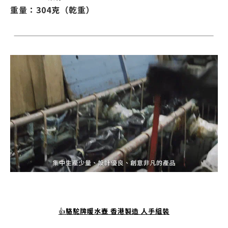
重量：304克（乾重）
👍
駱駝牌暖水壺
香港製造
人手組裝